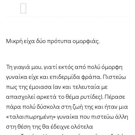
People
#Confessions
Μικρή είχα δύο πρότυπα ομορφιάς.
#Womensupportingwomen
Τη γιαγιά μου, γιατί εκτός από πολύ όμορφη
w@About me
γυναίκα είχε και επιδερμίδα φράπα. Πιστεύω
πως της έμοιασα (αν και τελευταία με
Contact
απασχολεί αρκετά το θέμα ρυτίδες). Πέρασε
πάρα πολύ δύσκολα στη ζωή της και ήταν μια
«ταλαιπωρημένη» γυναίκα που πιστεύω άλλη
στη θέση της θα έδειχνε ολότελα