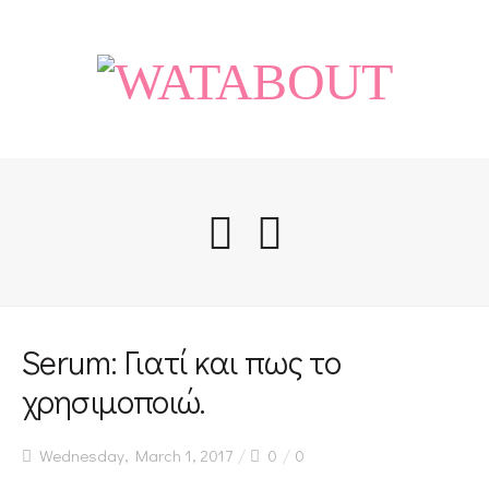
Home
Serum: Γιατί και πως το
χρησιμοποιώ.
Life
Wednesday, March 1, 2017
0
0