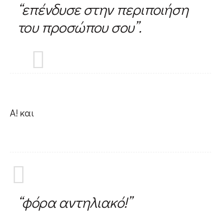
“επένδυσε στην περιποιήση
του προσώπου σου”.
#Vanity
#In&Out
#WindowShopping
Α! και
#Passport
#Printables
“φόρα αντηλιακό!”